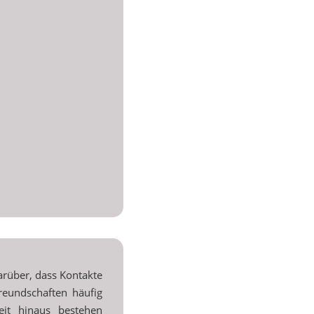
arüber, dass Kontakte
reundschaften häufig
eit hinaus bestehen