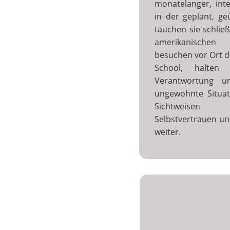
monatelanger, inte
in der geplant, ge
tauchen sie schließ
amerikanischen 
besuchen vor Ort d
School, halten 
Verantwortung u
ungewohnte Situat
Sichtweisen 
Selbstvertrauen un
weiter.