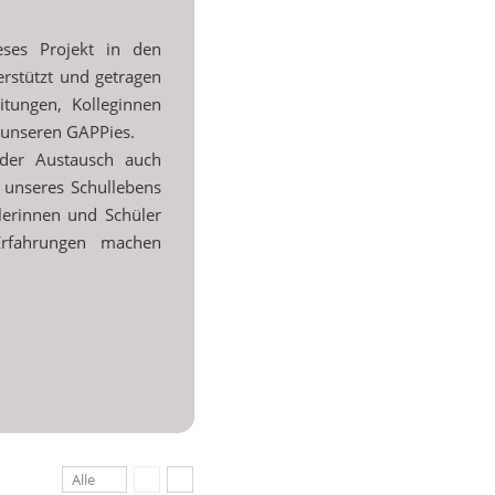
eses Projekt in den
rstützt und getragen
itungen, Kolleginnen
 unseren GAPPies.
der Austausch auch
l unseres Schullebens
lerinnen und Schüler
rfahrungen machen
Alle