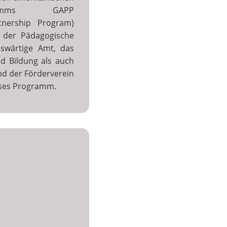
rogramms GAPP
nership Program)
l der Pädagogische
uswärtige Amt, das
d Bildung als auch
nd der Förderverein
eses Programm.