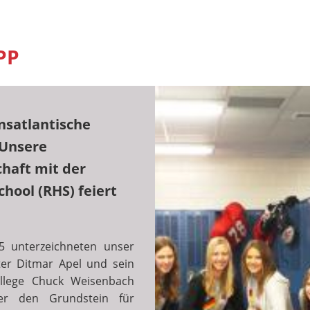
PP
nsatlantische
 Unsere
haft mit der
chool (RHS) feiert
 unterzeichneten unser
ter Ditmar Apel und sein
ollege Chuck Weisenbach
der den Grundstein für