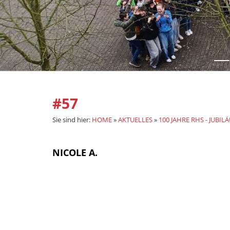
#57
Sie sind hier:
HOME
»
AKTUELLES
»
100 JAHRE RHS - JUBIL
NICOLE A.