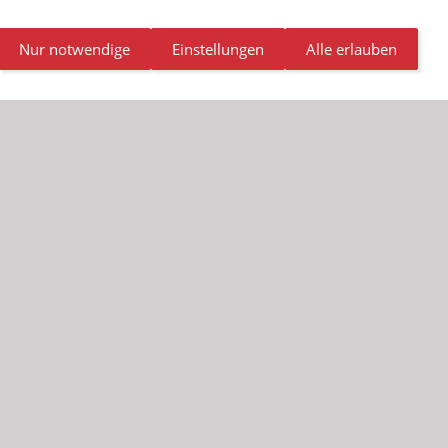
Nur notwendige
Einstellungen
Alle erlauben
NDALISMUS
NEWSLETTER
STELLENANGEBOTE