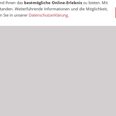
und Ihnen das
bestmögliche Online-Erlebnis
zu bieten. Mit
standen. Weiterführende Informationen und die Möglichkeit,
en Sie in unserer
Datenschutzerklärung
.
EN
COOKIES
TRANSPARENZ
BESCHWERDEMANAGEMENT
VA
© RUDOLF-HILDEBRAND-SCHULE MARKKLEEBERG 2001 - 2026