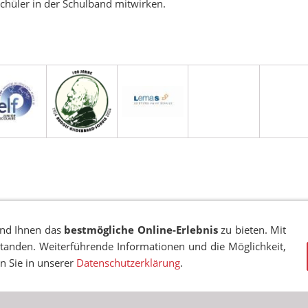
hüler in der Schulband mitwirken.
EN
COOKIES
TRANSPARENZ
BESCHWERDEMANAGEMENT
VA
und Ihnen das
bestmögliche Online-Erlebnis
zu bieten. Mit
standen. Weiterführende Informationen und die Möglichkeit,
© RUDOLF-HILDEBRAND-SCHULE MARKKLEEBERG 2001 - 2026
en Sie in unserer
Datenschutzerklärung
.