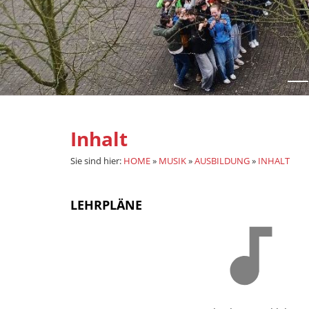
Inhalt
Sie sind hier:
HOME
»
MUSIK
»
AUSBILDUNG
»
INHALT
LEHRPLÄNE