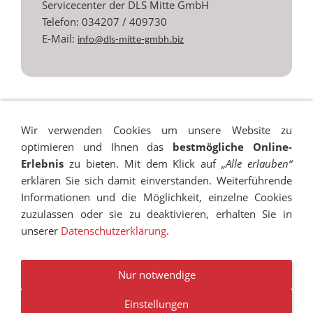
Servicecenter der DLS Mitte GmbH
Telefon: 034207 / 409730
E-Mail:
info@dls-mitte-gmbh.biz
Wir verwenden Cookies um unsere Website zu
optimieren und Ihnen das
bestmögliche Online-
Erlebnis
zu bieten. Mit dem Klick auf
„Alle erlauben“
erklären Sie sich damit einverstanden. Weiterführende
Informationen und die Möglichkeit, einzelne Cookies
zuzulassen oder sie zu deaktivieren, erhalten Sie in
unserer
Datenschutzerklärung
.
IMPRESSUM
SITEMAP
DATENSCHUTZ
SUCHEN
COOKIES
TRANSPARENZ
BESCHWERDEMANAGEMENT
VANDALISMUS
NEWSLETTER
STELLENANGEBOTE
Nur notwendige
Einstellungen