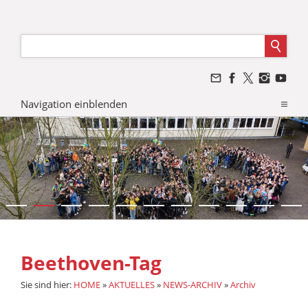
Navigation einblenden
Beethoven-Tag
Sie sind hier:
HOME
»
AKTUELLES
»
NEWS-ARCHIV
»
Archiv