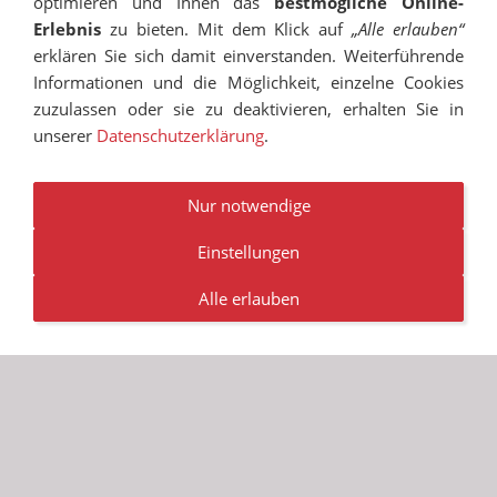
optimieren und Ihnen das
bestmögliche Online-
Erlebnis
zu bieten. Mit dem Klick auf
„Alle erlauben“
erklären Sie sich damit einverstanden. Weiterführende
Informationen und die Möglichkeit, einzelne Cookies
zuzulassen oder sie zu deaktivieren, erhalten Sie in
unserer
Datenschutzerklärung
.
IMPRESSUM
SITEMAP
DATENSCHUTZ
SUCHEN
COOKIES
TRANSPARENZ
BESCHWERDEMANAGEMENT
VANDALISMUS
NEWSLETTER
STELLENANGEBOTE
Nur notwendige
Einstellungen
© RUDOLF-HILDEBRAND-SCHULE MARKKLEEBERG 2001 -
2026
Alle erlauben