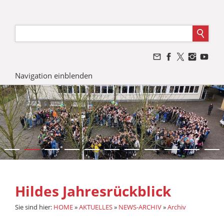
Navigation einblenden
Hildes Jahresrückblick
Sie sind hier:
HOME
»
AKTUELLES
»
NEWS-ARCHIV
»
Archiv