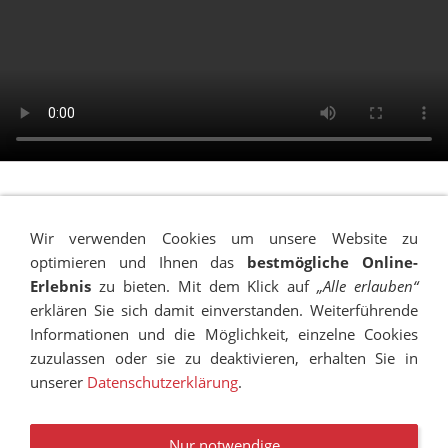
Wir verwenden Cookies um unsere Website zu
optimieren und Ihnen das
bestmögliche Online-
Erlebnis
zu bieten. Mit dem Klick auf
„Alle erlauben“
erklären Sie sich damit einverstanden. Weiterführende
Informationen und die Möglichkeit, einzelne Cookies
zuzulassen oder sie zu deaktivieren, erhalten Sie in
unserer
Datenschutzerklärung
.
IMPRESSUM
SITEMAP
DATENSCHUTZ
SUCHEN
COOKIES
TRANSPARENZ
BESCHWERDEMANAGEMENT
VANDALISMUS
NEWSLETTER
STELLENANGEBOTE
Nur notwendige