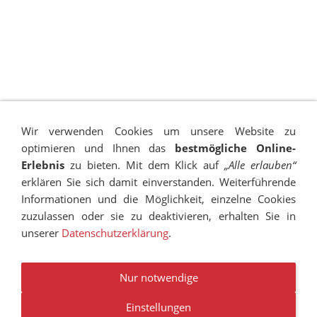
Wir verwenden Cookies um unsere Website zu
optimieren und Ihnen das
bestmögliche Online-
Erlebnis
zu bieten. Mit dem Klick auf
„Alle erlauben“
erklären Sie sich damit einverstanden. Weiterführende
Informationen und die Möglichkeit, einzelne Cookies
zuzulassen oder sie zu deaktivieren, erhalten Sie in
unserer
Datenschutzerklärung
.
IMPRESSUM
SITEMAP
DATENSCHUTZ
SUCHEN
COOKIES
TRANSPARENZ
BESCHWERDEMANAGEMENT
VANDALISMUS
NEWSLETTER
STELLENANGEBOTE
Nur notwendige
Einstellungen