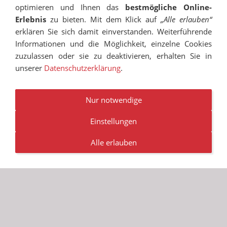
optimieren und Ihnen das
bestmögliche Online-
Erlebnis
zu bieten. Mit dem Klick auf
„Alle erlauben“
erklären Sie sich damit einverstanden. Weiterführende
Informationen und die Möglichkeit, einzelne Cookies
zuzulassen oder sie zu deaktivieren, erhalten Sie in
unserer
Datenschutzerklärung
.
IMPRESSUM
SITEMAP
DATENSCHUTZ
SUCHEN
COOKIES
TRANSPARENZ
BESCHWERDEMANAGEMENT
VANDALISMUS
NEWSLETTER
STELLENANGEBOTE
Nur notwendige
Einstellungen
© RUDOLF-HILDEBRAND-SCHULE MARKKLEEBERG 2001 -
2026
Alle erlauben