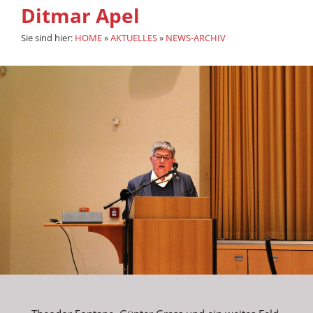
Ditmar Apel
Sie sind hier:
HOME
»
AKTUELLES
»
NEWS-ARCHIV