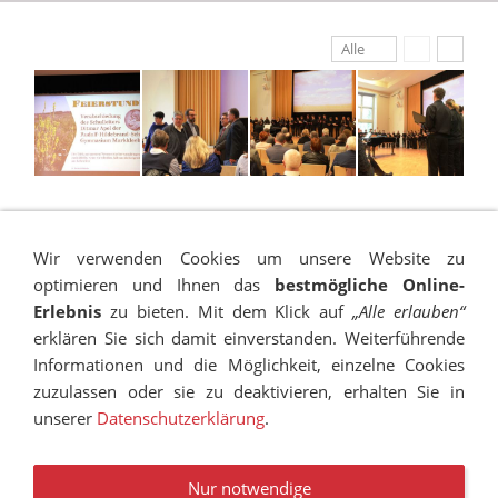
Alle
Wir verwenden Cookies um unsere Website zu
optimieren und Ihnen das
bestmögliche Online-
Erlebnis
zu bieten. Mit dem Klick auf
„Alle erlauben“
erklären Sie sich damit einverstanden. Weiterführende
Informationen und die Möglichkeit, einzelne Cookies
zuzulassen oder sie zu deaktivieren, erhalten Sie in
unserer
Datenschutzerklärung
.
IMPRESSUM
SITEMAP
DATENSCHUTZ
SUCHEN
COOKIES
TRANSPARENZ
BESCHWERDEMANAGEMENT
VANDALISMUS
NEWSLETTER
STELLENANGEBOTE
Nur notwendige