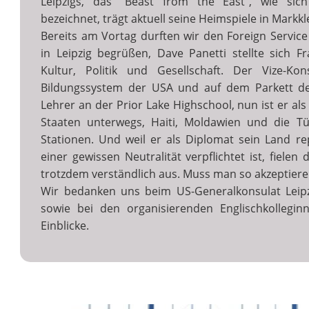
Leipzigs, das "Beast from the East", wie sic
bezeichnet, trägt aktuell seine Heimspiele in Markk
Bereits am Vortag durften wir den Foreign Service
in Leipzig begrüßen, Dave Panetti stellte sich F
Kultur, Politik und Gesellschaft. Der Vize-K
Bildungssystem der USA und auf dem Parkett der
Lehrer an der Prior Lake Highschool, nun ist er als
Staaten unterwegs, Haiti, Moldawien und die Tü
Stationen. Und weil er als Diplomat sein Land re
einer gewissen Neutralität verpflichtet ist, fielen 
trotzdem verständlich aus. Muss man so akzeptiere
Wir bedanken uns beim US-Generalkonsulat Leipzi
sowie bei den organisierenden Englischkollegi
Einblicke.