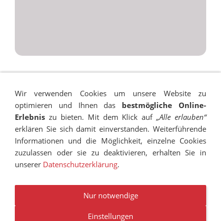
Wir verwenden Cookies um unsere Website zu
optimieren und Ihnen das
bestmögliche Online-
Erlebnis
zu bieten. Mit dem Klick auf
„Alle erlauben“
erklären Sie sich damit einverstanden. Weiterführende
Informationen und die Möglichkeit, einzelne Cookies
zuzulassen oder sie zu deaktivieren, erhalten Sie in
unserer
Datenschutzerklärung
.
IMPRESSUM
SITEMAP
DATENSCHUTZ
SUCHEN
COOKIES
TRANSPARENZ
BESCHWERDEMANAGEMENT
VANDALISMUS
NEWSLETTER
STELLENANGEBOTE
Nur notwendige
Einstellungen