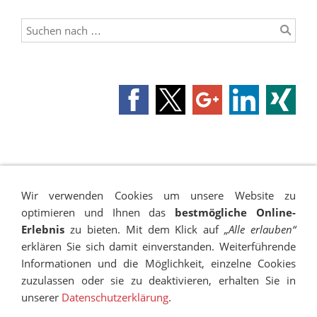
IMPRESSUM
SITEMAP
DATENSCHUTZ
SUCHEN
COOKIES
TRANSPARENZ
BESCHWERDEMANAGEMENT
Wir verwenden Cookies um unsere Website zu
VANDALISMUS
NEWSLETTER
STELLENANGEBOTE
optimieren und Ihnen das
bestmögliche Online-
Erlebnis
zu bieten. Mit dem Klick auf
„Alle erlauben“
© RUDOLF-HILDEBRAND-SCHULE MARKKLEEBERG 2001 -
erklären Sie sich damit einverstanden. Weiterführende
2026
Informationen und die Möglichkeit, einzelne Cookies
zuzulassen oder sie zu deaktivieren, erhalten Sie in
unserer
Datenschutzerklärung
.