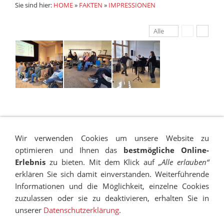
Sie sind hier:
HOME
»
FAKTEN
»
IMPRESSIONEN
Alle
Wir verwenden Cookies um unsere Website zu
optimieren und Ihnen das
bestmögliche Online-
Erlebnis
zu bieten. Mit dem Klick auf
„Alle erlauben“
erklären Sie sich damit einverstanden. Weiterführende
Informationen und die Möglichkeit, einzelne Cookies
zuzulassen oder sie zu deaktivieren, erhalten Sie in
IMPRESSUM
SITEMAP
DATENSCHUTZ
SUCHEN
unserer
Datenschutzerklärung
.
COOKIES
TRANSPARENZ
BESCHWERDEMANAGEMENT