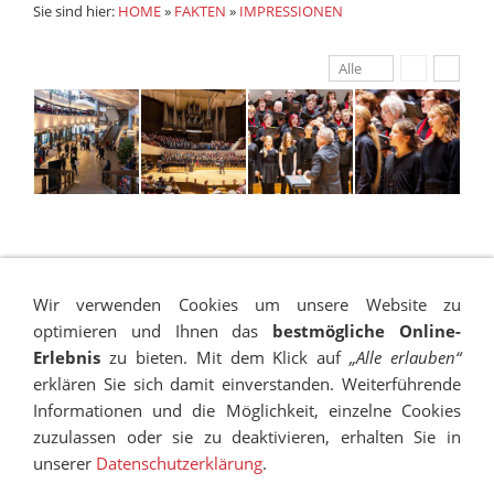
Sie sind hier:
HOME
»
FAKTEN
»
IMPRESSIONEN
Alle
Wir verwenden Cookies um unsere Website zu
optimieren und Ihnen das
bestmögliche Online-
Erlebnis
zu bieten. Mit dem Klick auf
„Alle erlauben“
erklären Sie sich damit einverstanden. Weiterführende
Informationen und die Möglichkeit, einzelne Cookies
zuzulassen oder sie zu deaktivieren, erhalten Sie in
IMPRESSUM
SITEMAP
DATENSCHUTZ
SUCHEN
unserer
Datenschutzerklärung
.
COOKIES
TRANSPARENZ
BESCHWERDEMANAGEMENT