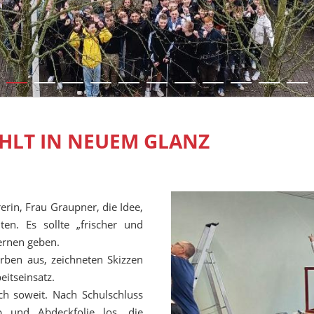
HLT IN NEUEM GLANZ
rerin, Frau Graupner, die Idee,
en. Es sollte „frischer und
ernen geben.
rben aus, zeichneten Skizzen
eitseinsatz.
ch soweit. Nach Schulschluss
p und Abdeckfolie los, die