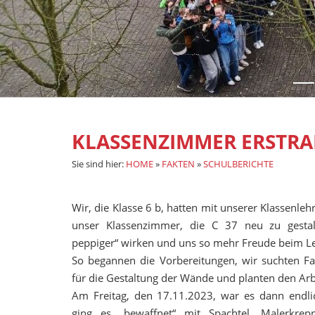
KLASSENZIMMER ERSTRA
Sie sind hier:
HOME
»
FAKTEN
»
SCHULBERICHTE
Wir, die Klasse 6 b, hatten mit unserer Klassenleh
unser Klassenzimmer, die C 37 neu zu gestalt
peppiger“ wirken und uns so mehr Freude beim L
So begannen die Vorbereitungen, wir suchten Fa
für die Gestaltung der Wände und planten den Arb
Am Freitag, den 17.11.2023, war es dann endli
ging es „bewaffnet“ mit Spachtel, Malerkrep