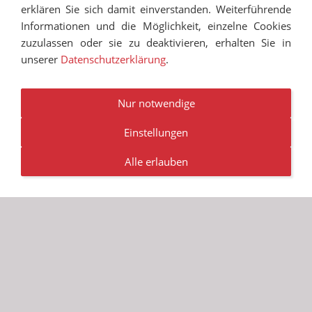
erklären Sie sich damit einverstanden. Weiterführende
Informationen und die Möglichkeit, einzelne Cookies
zuzulassen oder sie zu deaktivieren, erhalten Sie in
unserer
Datenschutzerklärung
.
IMPRESSUM
SITEMAP
DATENSCHUTZ
SUCHEN
COOKIES
TRANSPARENZ
BESCHWERDEMANAGEMENT
VANDALISMUS
NEWSLETTER
STELLENANGEBOTE
Nur notwendige
Einstellungen
© RUDOLF-HILDEBRAND-SCHULE MARKKLEEBERG 2001 -
2026
Alle erlauben