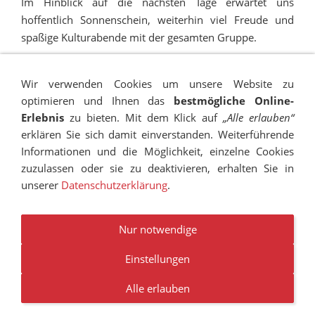
Im Hinblick auf die nächsten Tage erwartet uns
hoffentlich Sonnenschein, weiterhin viel Freude und
spaßige Kulturabende mit der gesamten Gruppe.
Wir verwenden Cookies um unsere Website zu
optimieren und Ihnen das
bestmögliche Online-
Erlebnis
zu bieten. Mit dem Klick auf
„Alle erlauben“
erklären Sie sich damit einverstanden. Weiterführende
Informationen und die Möglichkeit, einzelne Cookies
zuzulassen oder sie zu deaktivieren, erhalten Sie in
unserer
Datenschutzerklärung
.
IMPRESSUM
SITEMAP
DATENSCHUTZ
SUCHEN
COOKIES
TRANSPARENZ
BESCHWERDEMANAGEMENT
VANDALISMUS
NEWSLETTER
STELLENANGEBOTE
Nur notwendige
Einstellungen
© RUDOLF-HILDEBRAND-SCHULE MARKKLEEBERG 2001 -
2026
Alle erlauben