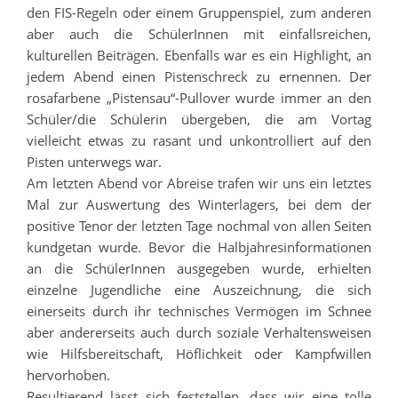
den FIS-Regeln oder einem Gruppenspiel, zum anderen
aber auch die SchülerInnen mit einfallsreichen,
kulturellen Beiträgen. Ebenfalls war es ein Highlight, an
jedem Abend einen Pistenschreck zu ernennen. Der
rosafarbene „Pistensau“-Pullover wurde immer an den
Schüler/die Schülerin ü
bergeben, die am Vortag
vielleicht etwas zu rasant und unkontrolliert auf den
Pisten unterwegs war.
Am letzten Abend vor Abreise trafen wir uns ein letztes
Mal zur Auswertung des Winterlagers, bei dem d
er
positive Tenor der letzten Tage nochmal von allen Seiten
kundgetan wurde. Bevor die Halbjahresinformationen
an die SchülerInnen ausgegeben wurde, erhielten
einzelne Jugendliche eine Auszeichnung, die sich
einerseits durch ihr technisches Vermögen im Schnee
aber andererseits auch durch soziale Verhaltensweisen
wie Hilfsbereitschaft, Höflichkeit oder Kampfwillen
hervorhoben.
Resultierend lässt sich feststellen, dass wir eine tolle