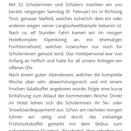
Mit 32 Schülerinnen und Schü
lern machten wir uns
bereits vergangen Samstag (9. Februar) los in Richtung
Tirol, genauer Seefeld, welches sicherlich dem ein oder
anderen wegen seiner Langlaufwettkämpfe bekannt ist.
Nach ca. elf Stunden Fahrt kamen wir im riesigen
Hotelkomplex Alpenkönig an, ein ehemaliges
Fünfsternehotel, welches inzwischen nur noch für
Schülerreisen genutzt wird. Das Hotelpersonal war von
Anfang an höflich und hatte fü
r all unsere Anliegen ein
offenes Ohr.
Nach einem guten Abendessen, welches die komplette
Woche ü
ber sehr abwechslungsreich und mit einem
frischen Salatbuffet angeboten wurde, folgte eine kurze
Einführung zum Ablauf der kommenden Woche. Direkt
im Hotel liehen sich die SchülerInnen ihr Ski- oder
Snowboardequipmemt aus. Schon am nächsten morgen
fuhren wir zeitig und durch das vielseitige
Frühstücksbüffet gestärkt mit dem Skibus zum
nahegelegenen Skigebiet „Rosshütte“. Hier erhielten wir