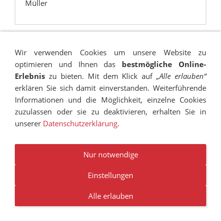
Müller
Wir verwenden Cookies um unsere Website zu
optimieren und Ihnen das
bestmögliche Online-
Erlebnis
zu bieten. Mit dem Klick auf
„Alle erlauben“
erklären Sie sich damit einverstanden. Weiterführende
Informationen und die Möglichkeit, einzelne Cookies
zuzulassen oder sie zu deaktivieren, erhalten Sie in
unserer
Datenschutzerklärung
.
IMPRESSUM
SITEMAP
DATENSCHUTZ
SUCHEN
COOKIES
TRANSPARENZ
BESCHWERDEMANAGEMENT
VANDALISMUS
NEWSLETTER
STELLENANGEBOTE
Nur notwendige
Einstellungen
© RUDOLF-HILDEBRAND-SCHULE MARKKLEEBERG 2001 -
2026
Alle erlauben