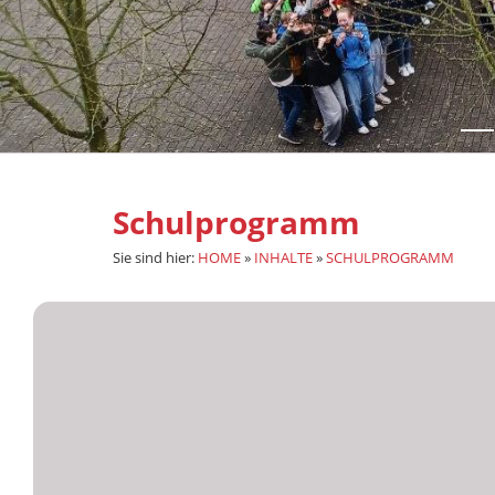
Schulprogramm
Sie sind hier:
HOME
»
INHALTE
»
SCHULPROGRAMM