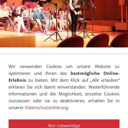
Wir verwenden Cookies um unsere Website zu
optimieren und Ihnen das
bestmögliche Online-
Erlebnis
zu bieten. Mit dem Klick auf
„Alle erlauben“
erklären Sie sich damit einverstanden. Weiterführende
Informationen und die Möglichkeit, einzelne Cookies
zuzulassen oder sie zu deaktivieren, erhalten Sie in
unserer
Datenschutzerklärung
.
IMPRESSUM
SITEMAP
DATENSCHUTZ
SUCHEN
COOKIES
TRANSPARENZ
BESCHWERDEMANAGEMENT
VANDALISMUS
NEWSLETTER
STELLENANGEBOTE
Nur notwendige