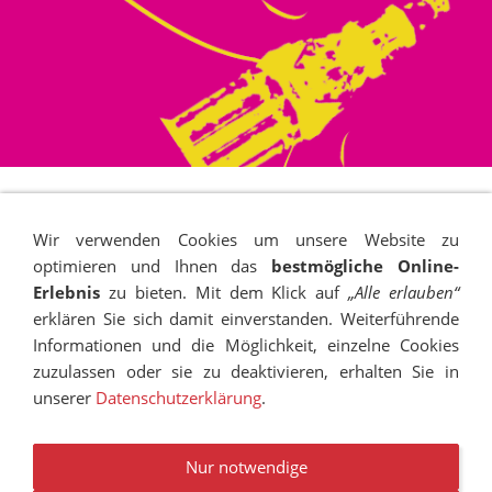
Wir verwenden Cookies um unsere Website zu
optimieren und Ihnen das
bestmögliche Online-
Erlebnis
zu bieten. Mit dem Klick auf
„Alle erlauben“
erklären Sie sich damit einverstanden. Weiterführende
Informationen und die Möglichkeit, einzelne Cookies
zuzulassen oder sie zu deaktivieren, erhalten Sie in
unserer
Datenschutzerklärung
.
IMPRESSUM
SITEMAP
DATENSCHUTZ
SUCHEN
COOKIES
TRANSPARENZ
BESCHWERDEMANAGEMENT
VANDALISMUS
NEWSLETTER
STELLENANGEBOTE
Nur notwendige