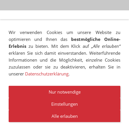
Wir verwenden Cookies um unsere Website zu
optimieren und Ihnen das
bestmögliche Online-
Erlebnis
zu bieten. Mit dem Klick auf
„Alle erlauben“
erklären Sie sich damit einverstanden. Weiterführende
Informationen und die Möglichkeit, einzelne Cookies
zuzulassen oder sie zu deaktivieren, erhalten Sie in
unserer
Datenschutzerklärung
.
IMPRESSUM
SITEMAP
DATENSCHUTZ
SUCHEN
COOKIES
TRANSPARENZ
BESCHWERDEMANAGEMENT
VANDALISMUS
NEWSLETTER
STELLENANGEBOTE
Nur notwendige
Einstellungen
© RUDOLF-HILDEBRAND-SCHULE MARKKLEEBERG 2001 -
2026
Alle erlauben