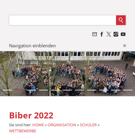
Navigation einblenden
Biber 2022
Sie sind hier:
HOME
»
ORGANISATION
»
SCHÜLER
»
WETTBEWERBE