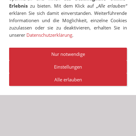
Erlebnis
zu bieten. Mit dem Klick auf
„Alle erlauben“
erklären Sie sich damit einverstanden. Weiterführende
Informationen und die Möglichkeit, einzelne Cookies
zuzulassen oder sie zu deaktivieren, erhalten Sie in
unserer
Datenschutzerklärung
.
IMPRESSUM
SITEMAP
DATENSCHUTZ
SUCHEN
COOKIES
TRANSPARENZ
BESCHWERDEMANAGEMENT
VANDALISMUS
NEWSLETTER
STELLENANGEBOTE
Nur notwendige
Einstellungen
© RUDOLF-HILDEBRAND-SCHULE MARKKLEEBERG 2001 -
2026
Alle erlauben