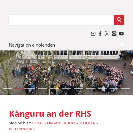
Navigation einblenden
Känguru an der RHS
Sie sind hier:
HOME
»
ORGANISATION
»
SCHÜLER
»
WETTBEWERBE