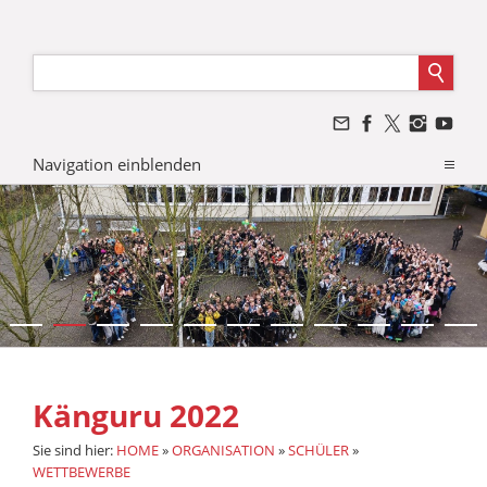
Navigation einblenden
Känguru 2022
Sie sind hier:
HOME
»
ORGANISATION
»
SCHÜLER
»
WETTBEWERBE