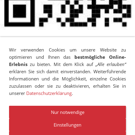
Wir verwenden Cookies um unsere Website zu
optimieren und Ihnen das
bestmögliche Online-
Erlebnis
zu bieten. Mit dem Klick auf
„Alle erlauben“
erklären Sie sich damit einverstanden. Weiterführende
Informationen und die Möglichkeit, einzelne Cookies
zuzulassen oder sie zu deaktivieren, erhalten Sie in
unserer
Datenschutzerklärung
.
IMPRESSUM
SITEMAP
DATENSCHUTZ
SUCHEN
COOKIES
TRANSPARENZ
BESCHWERDEMANAGEMENT
Nur notwendige
VANDALISMUS
NEWSLETTER
STELLENANGEBOTE
Einstellungen
© RUDOLF-HILDEBRAND-SCHULE MARKKLEEBERG 2001 -