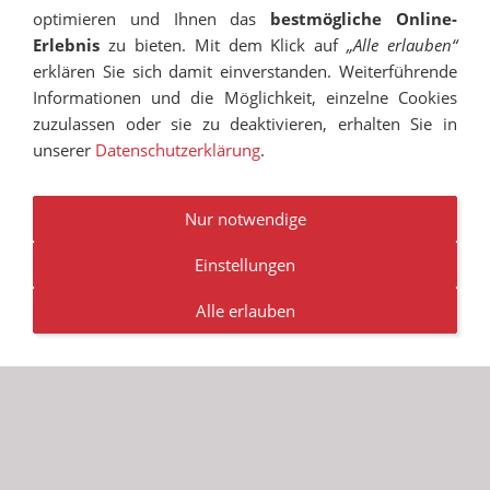
optimieren und Ihnen das
bestmögliche Online-
Erlebnis
zu bieten. Mit dem Klick auf
„Alle erlauben“
erklären Sie sich damit einverstanden. Weiterführende
Informationen und die Möglichkeit, einzelne Cookies
zuzulassen oder sie zu deaktivieren, erhalten Sie in
unserer
Datenschutzerklärung
.
IMPRESSUM
SITEMAP
DATENSCHUTZ
SUCHEN
COOKIES
TRANSPARENZ
BESCHWERDEMANAGEMENT
VANDALISMUS
NEWSLETTER
STELLENANGEBOTE
Nur notwendige
Einstellungen
© RUDOLF-HILDEBRAND-SCHULE MARKKLEEBERG 2001 -
2026
Alle erlauben