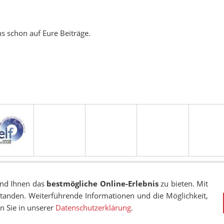
ns schon auf Eure Beiträge.
und Ihnen das
bestmögliche Online-Erlebnis
zu bieten. Mit
standen. Weiterführende Informationen und die Möglichkeit,
en Sie in unserer
Datenschutzerklärung
.
EN
COOKIES
TRANSPARENZ
BESCHWERDEMANAGEMENT
VA