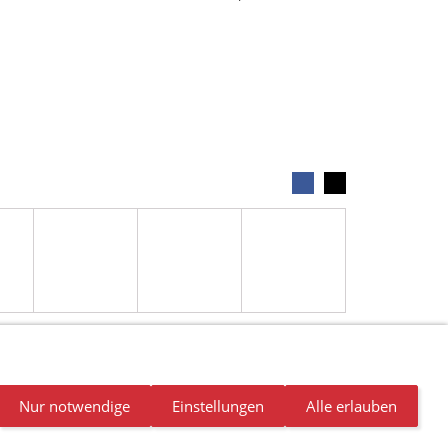
Nur notwendige
Einstellungen
Alle erlauben
NDALISMUS
NEWSLETTER
STELLENANGEBOTE