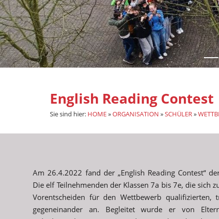
English Reading Contest
Sie sind hier:
HOME
»
ORGANISATION
»
SCHÜLER
»
WETTB
Am 26.4.2022 fand der „English Reading Contest“ der 
Die elf Teilnehmenden der Klassen 7a bis 7e, die sich z
Vorentscheiden für den Wettbewerb qualifizierten, 
gegeneinander an. Begleitet wurde er von Elte