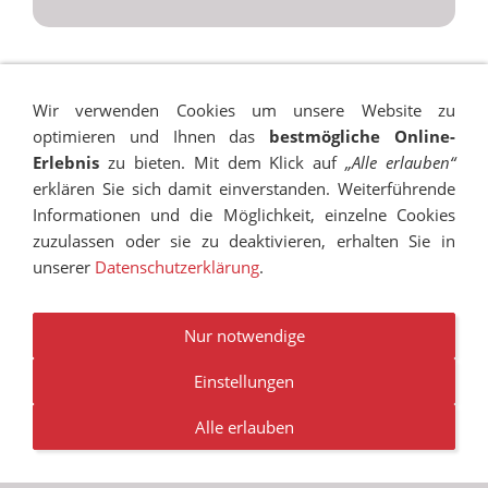
Wir verwenden Cookies um unsere Website zu
optimieren und Ihnen das
bestmögliche Online-
Erlebnis
zu bieten. Mit dem Klick auf
„Alle erlauben“
erklären Sie sich damit einverstanden. Weiterführende
Informationen und die Möglichkeit, einzelne Cookies
zuzulassen oder sie zu deaktivieren, erhalten Sie in
unserer
Datenschutzerklärung
.
IMPRESSUM
SITEMAP
DATENSCHUTZ
SUCHEN
COOKIES
TRANSPARENZ
BESCHWERDEMANAGEMENT
VANDALISMUS
NEWSLETTER
STELLENANGEBOTE
Nur notwendige
Einstellungen
© RUDOLF-HILDEBRAND-SCHULE MARKKLEEBERG 2001 -
2026
Alle erlauben